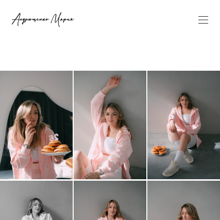
pinterest-site-
verification=7e019f0dee9d621174391f5de3dfb4f0